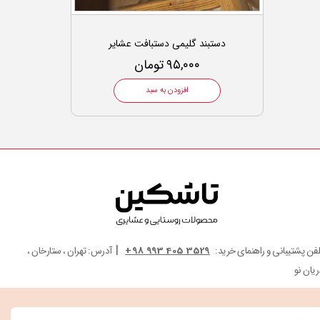
دستبند گلیمی دستبافت عشایر
۹۵,۰۰۰ تومان
افزودن به سبد
|
لفن پشتیبانی و راهنمای خرید:
3529 405 993 98+
آدرس: تهران ، ستارخان ،
ریان نو