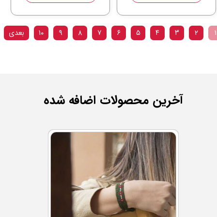
۱
۲
۳
۴
۵
۶
۷
۸
۹
۱۰
بعدی
آخرین محصولات اضافه شده