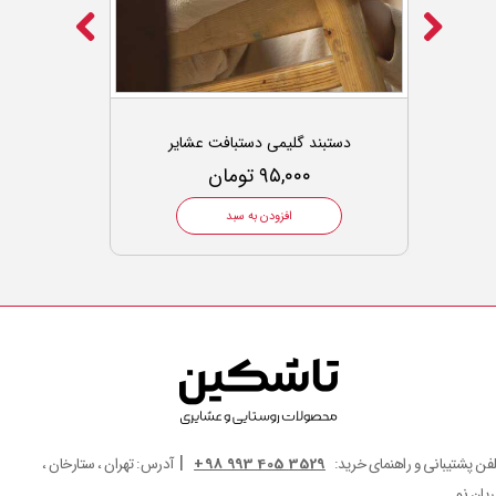
دستبند گلیمی دستبافت عشایر
۹۵,۰۰۰ تومان
افزودن به سبد
|
لفن پشتیبانی و راهنمای خرید:
3529 405 993 98+
آدرس: تهران ، ستارخان ،
ریان نو