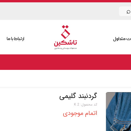
⌕
ت متداول
ارتباط با ما
گردنبند گلیمی
کد محصول: K 2
اتمام موجودی