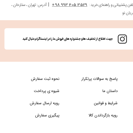
|
لفن پشتیبانی و راهنمای خرید:
3529 405 993 98+
آدرس: تهران ، ستارخان ،
ریان نو
جهت اطلاع از تخفیف ها و جشنواره های فروش ما را در اینستاگرام دنبال کنید
پاسخ به سوالات پرتکرار
نحوه ثبت سفارش
داستان ما
شیوه ی پرداخت
شرایط و قوانین
رویه ارسال سفارش
رویه بازگرداندن کالا
پیگیری سفارش