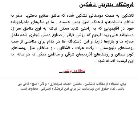
فروشگاه اینترنتی تاشکین
تاشکین به همت دوستانی تشکیل شده که عاشق صنایع دستی، سفر به
مناطق ناشناخته و فرهنگ اصیل بومی هستند .. ما در سفرهای ماجراجویانه
خود در اقلیمهایی که به راحتی شاید ممکن نباشه به اون مناطق سر زد
دستبافته هایی پیدا کردیم که ارزشی فراتر از صنایع دستی تجاری شده داخل
مغازه ها و بازارها دارند و این دستبافته ها هر کدام برای مناطقی از جمله
روستاهای بلوچستان ، ایلات هرات ، قشقایی ، و مناطقی مثل روستاهای
کویر سمنان و روستاهای آذربایجان شرقی و مناطقی دیگر که هر ساله به
این لیست اضافه شود...
مطالعه بیشتر...
برای استفاده از مطالب تاشکین ، داشتن «هدف غیرتجاری» و ذکر «منبع» کافی می
باشد . تمام حقوق اين وب‌سايت نیز برای این فروشگاه اینترنتی محفوظ است.