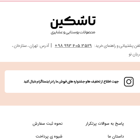
|
لفن پشتیبانی و راهنمای خرید:
3529 405 993 98+
آدرس: تهران ، ستارخان ،
ریان نو
جهت اطلاع از تخفیف ها و جشنواره های فروش ما را در اینستاگرام دنبال کنید
پاسخ به سوالات پرتکرار
نحوه ثبت سفارش
داستان ما
شیوه ی پرداخت