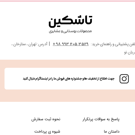
|
لفن پشتیبانی و راهنمای خرید:
3529 405 993 98+
آدرس: تهران ، ستارخان ،
ریان نو
جهت اطلاع از تخفیف ها و جشنواره های فروش ما را در اینستاگرام دنبال کنید
پاسخ به سوالات پرتکرار
نحوه ثبت سفارش
داستان ما
شیوه ی پرداخت