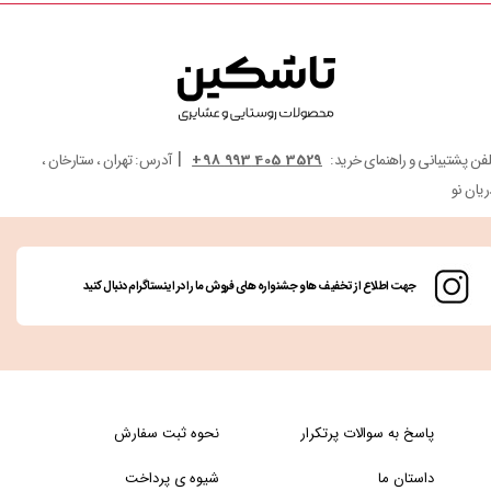
|
لفن پشتیبانی و راهنمای خرید:
3529 405 993 98+
آدرس: تهران ، ستارخان ،
ریان نو
جهت اطلاع از تخفیف ها و جشنواره های فروش ما را در اینستاگرام دنبال کنید
پاسخ به سوالات پرتکرار
نحوه ثبت سفارش
داستان ما
شیوه ی پرداخت