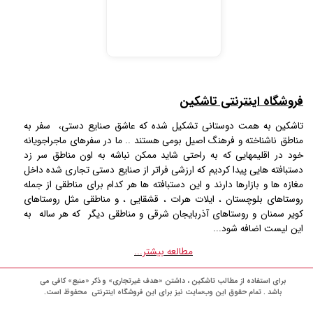
فروشگاه اینترنتی تاشکین
تاشکین به همت دوستانی تشکیل شده که عاشق صنایع دستی، سفر به
مناطق ناشناخته و فرهنگ اصیل بومی هستند .. ما در سفرهای ماجراجویانه
خود در اقلیمهایی که به راحتی شاید ممکن نباشه به اون مناطق سر زد
دستبافته هایی پیدا کردیم که ارزشی فراتر از صنایع دستی تجاری شده داخل
مغازه ها و بازارها دارند و این دستبافته ها هر کدام برای مناطقی از جمله
روستاهای بلوچستان ، ایلات هرات ، قشقایی ، و مناطقی مثل روستاهای
کویر سمنان و روستاهای آذربایجان شرقی و مناطقی دیگر که هر ساله به
این لیست اضافه شود...
مطالعه بیشتر...
برای استفاده از مطالب تاشکین ، داشتن «هدف غیرتجاری» و ذکر «منبع» کافی می
باشد . تمام حقوق اين وب‌سايت نیز برای این فروشگاه اینترنتی محفوظ است.