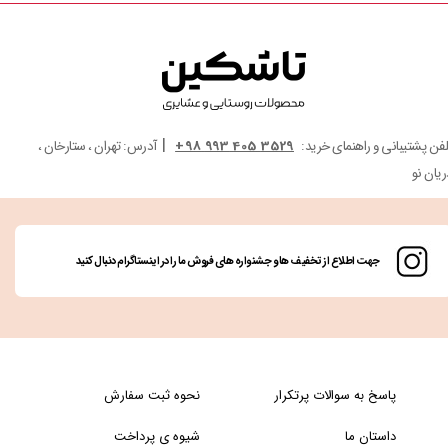
|
لفن پشتیبانی و راهنمای خرید:
3529 405 993 98+
آدرس: تهران ، ستارخان ،
ریان نو
جهت اطلاع از تخفیف ها و جشنواره های فروش ما را در اینستاگرام دنبال کنید
پاسخ به سوالات پرتکرار
نحوه ثبت سفارش
داستان ما
شیوه ی پرداخت