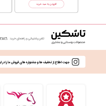
رید
افزودن به سبد خرید
تلفن پشتیبانی و راهنمای خرید:
3529 405 993 98+
جهت اطلاع از تخفیف ها و جشنواره های فروش ما را در این