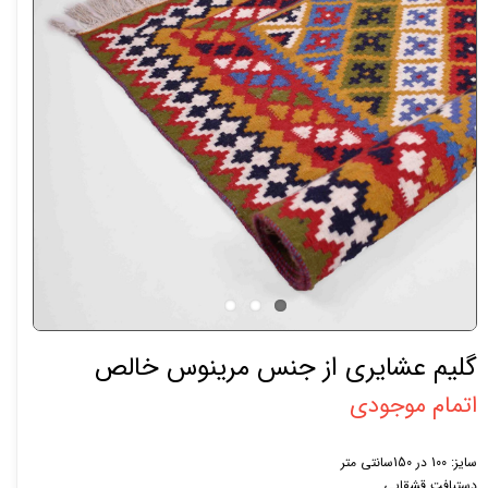
گلیم عشایری از جنس مرینوس خالص
اتمام موجودی
سایز: 100 در 150سانتی متر
دستبافت قشقایی