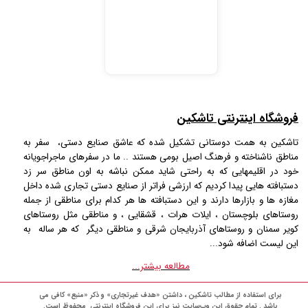
فروشگاه اینترنتی تاشکین
تاشکین به همت دوستانی تشکیل شده که عاشق صنایع دستی، سفر به
مناطق ناشناخته و فرهنگ اصیل بومی هستند .. ما در سفرهای ماجراجویانه
خود در اقلیمهایی که به راحتی شاید ممکن نباشه به اون مناطق سر زد
دستبافته هایی پیدا کردیم که ارزشی فراتر از صنایع دستی تجاری شده داخل
مغازه ها و بازارها دارند و این دستبافته ها هر کدام برای مناطقی از جمله
روستاهای بلوچستان ، ایلات هرات ، قشقایی ، و مناطقی مثل روستاهای
کویر سمنان و روستاهای آذربایجان شرقی و مناطقی دیگر که هر ساله به
این لیست اضافه شود...
مطالعه بیشتر...
برای استفاده از مطالب تاشکین ، داشتن «هدف غیرتجاری» و ذکر «منبع» کافی می
باشد . تمام حقوق اين وب‌سايت نیز برای این فروشگاه اینترنتی محفوظ است.