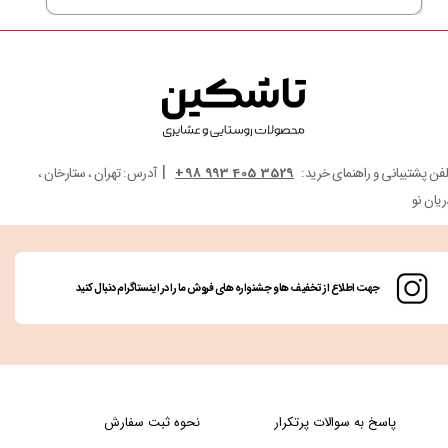
|
لفن پشتیبانی و راهنمای خرید:
3529 405 993 98+
آدرس: تهران ، ستارخان ،
ریان نو
جهت اطلاع از تخفیف ها و جشنواره های فروش ما را در اینستاگرام دنبال کنید
پاسخ به سوالات پرتکرار
نحوه ثبت سفارش