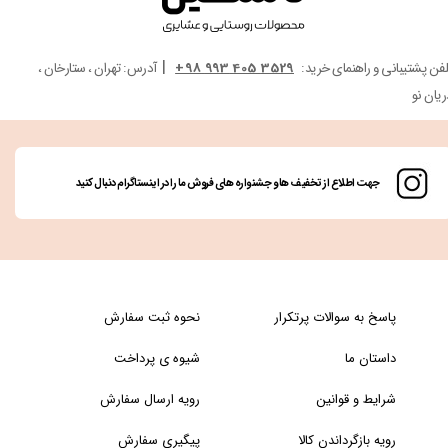
|
لفن پشتیبانی و راهنمای خرید:
3529 405 993 98+
آدرس: تهران ، ستارخان ،
ریان نو
جهت اطلاع از تخفیف ها و جشنواره های فروش ما را در اینستاگرام دنبال کنید
پاسخ به سوالات پرتکرار
نحوه ثبت سفارش
داستان ما
شیوه ی پرداخت
شرایط و قوانین
رویه ارسال سفارش
رویه بازگرداندن کالا
پیگیری سفارش