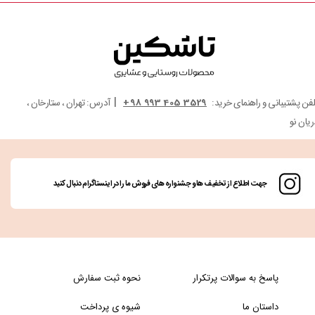
|
لفن پشتیبانی و راهنمای خرید:
3529 405 993 98+
آدرس: تهران ، ستارخان ،
ریان نو
جهت اطلاع از تخفیف ها و جشنواره های فروش ما را در اینستاگرام دنبال کنید
پاسخ به سوالات پرتکرار
نحوه ثبت سفارش
داستان ما
شیوه ی پرداخت